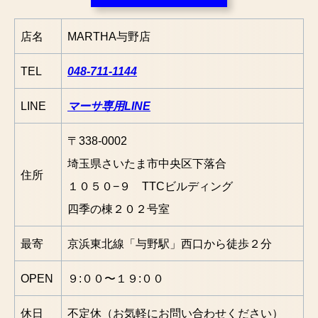
店名
MARTHA与野店
TEL
048-711-1144
LINE
マーサ専用LINE
〒338-0002
埼玉県さいたま市中央区下落合
住所
１０５０−９ TTCビルディング
四季の棟２０２号室
最寄
京浜東北線「与野駅」西口から徒歩２分
OPEN
９:００〜１９:００
休日
不定休（お気軽にお問い合わせください）